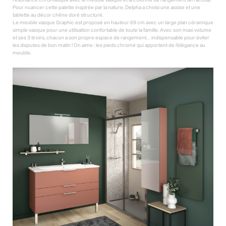
Pour nuancer cette palette inspirée par la nature, Delpha a choisi une assise et une
tablette au décor chêne doré structuré.
Le meuble vasque Graphic est proposé en hauteur 69 cm avec un large plan céramique
simple vasque pour une utilisation confortable de toute la famille. Avec son maxi volume
et ses 3 tiroirs, chacun a son propre espace de rangement… indispensable pour éviter
les disputes de bon matin ! On aime : les pieds chromé qui apportent de l’élégance au
meuble.