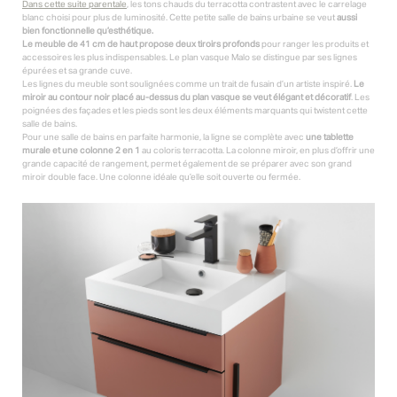
Dans cette suite parentale
, les tons chauds du terracotta contrastent avec le carrelage
blanc choisi pour plus de luminosité. Cette petite salle de bains urbaine se veut
aussi
bien fonctionnelle qu’esthétique.
Le meuble de 41 cm de haut propose deux tiroirs profonds
pour ranger les produits et
accessoires les plus indispensables. Le plan vasque Malo se distingue par ses lignes
épurées et sa grande cuve.
Les lignes du meuble sont soulignées comme un trait de fusain d’un artiste inspiré.
Le
miroir au contour noir placé au-dessus du plan vasque se veut élégant et décoratif
. Les
poignées des façades et les pieds sont les deux éléments marquants qui twistent cette
salle de bains.
Pour une salle de bains en parfaite harmonie, la ligne se complète avec
une tablette
murale et une colonne 2 en 1
au coloris terracotta. La colonne miroir, en plus d’offrir une
grande capacité de rangement, permet également de se préparer avec son grand
miroir double face. Une colonne idéale qu’elle soit ouverte ou fermée.