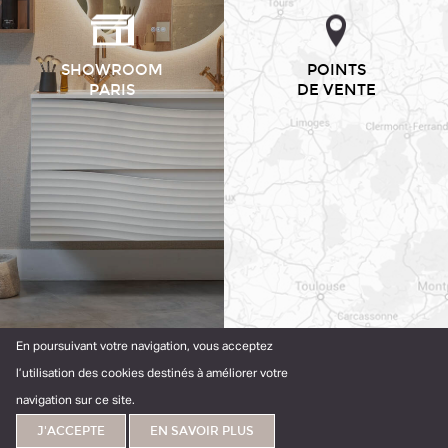
SHOWROOM
POINTS
PARIS
DE VENTE
En poursuivant votre navigation, vous acceptez
l’utilisation des cookies destinés à améliorer votre
navigation sur ce site.
Trouver votre
Trouver un
J'ACCEPTE
EN SAVOIR PLUS
meuble idéal
magasin