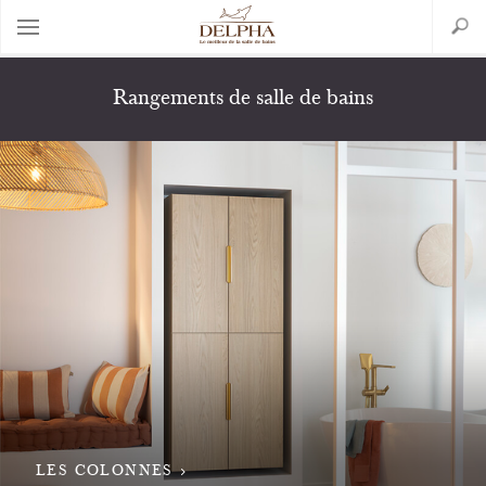
Aller
Search
au
contenu
principal
Rangements de salle de bains
Back
to
top
LES COLONNES