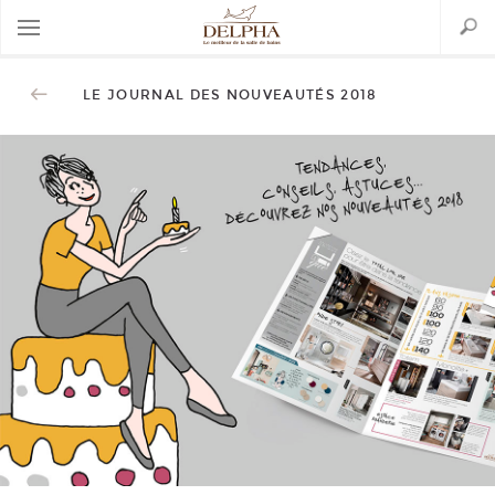
Aller
Search
au
contenu
principal
Back
to
LE JOURNAL DES NOUVEAUTÉS 2018
top