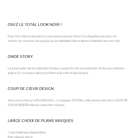
OSEZ LE TOTAL LOOK NOIR !
Pour être dans la tendance, nous avons pensé à tout ! Les façades, les
plans de
toilette
sur mesure, les
appliques
, les tablettes décoratives s’habillent de noir mat.
ONDE STORY
Le best-seller de la collection Unique n’a pas fini de vous étonner et de vous séduire
grâce à 2 nouveaux décors chêne scié clair et épicéa gris.
COUP DE CŒUR DESIGN
Vous cherchez un effet WAOUH…! La vasque TOTEM, cette année est notre COUP DE
CŒUR DESIGN dans la collection Unique.
LARGE CHOIX DE PLANS VASQUES
• Les matériaux disponibles
Plan vasque verre