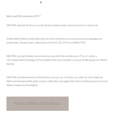
Mercredi 29 novembre 2017
DELPHA depuis 25 ans, a construit son histoire avec vous et vous en remercie.
Cette belle histoire a été jalonnée de très nombreux succès que nous partageons
ensemble, à travers les collections
UNIQUE
,
DELPHY
et
URBAN PRO
.
DELPHA, durant toutes ces années a reçu de très nombreux «
Prix et Labels
»
récompensant le Design et l’Innovation de nos meubles conçus et fabriqués en Haute-
Savoie.
DELPHA est ainsi devenu la Première
marque de meubles de salle de bains
dans la
filière professionnelle grâce à ses collections qui apportent des solutions pour tous les
styles, espaces et budgets.
FEUILLETER LE JOURNAL