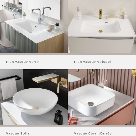
Plan vasque Verre
Plan vasque Volupté
Vasque Bolia
Vasque CéramCarrée