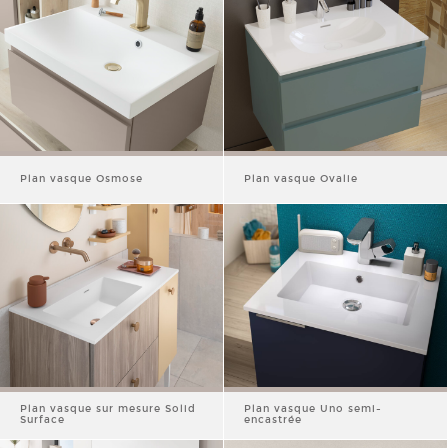
Plan vasque Osmose
Plan vasque Ovalie
Plan vasque sur mesure Solid
Plan vasque Uno semi-
Surface
encastrée