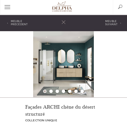
Aller
Search
au
contenu
principal
Back
to
MEUBLE
MEUBLE
‹
›
top
PRÉCÉDENT
SUIVANT
Façades ARCHI chêne du désert
structuré
COLLECTION UNIQUE