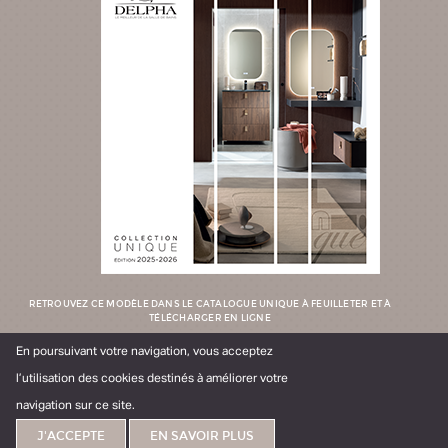
ARCHI chêne ambré structuré
RETROUVEZ CE MODÈLE DANS LE CATALOGUE UNIQUE À FEUILLETER ET À
TÉLÉCHARGER EN LIGNE
En poursuivant votre navigation, vous acceptez
TÉLÉCHARGER
FEUILLETER
l’utilisation des cookies destinés à améliorer votre
navigation sur ce site.
Trouver votre
Trouver un
J'ACCEPTE
EN SAVOIR PLUS
meuble idéal
magasin