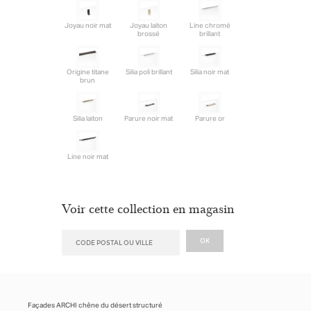
Joyau noir mat
Joyau laiton
Line chromé
brossé
brillant
Origine titane
Silia poli brillant
Silia noir mat
brun
Silia laiton
Parure noir mat
Parure or
Line noir mat
Voir cette collection en magasin
Façades ARCHI chêne du désert structuré