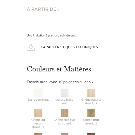
À PARTIR DE :
Une invitation à prendre soin de soi...
CARACTÉRISTIQUES TECHNIQUES
Couleurs et Matières
Façade Archi avec 19 poignées au choix
Blanc verni mat
Marbre blanc
Chêne naturel
mat
structuré
Chêne du
Chêne scié clair
Chêne brut
désert
structuré
structuré
structuré