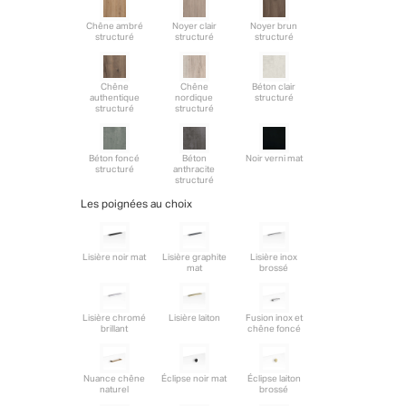
Chêne ambré
Noyer clair
Noyer brun
structuré
structuré
structuré
Chêne
Chêne
Béton clair
authentique
nordique
structuré
structuré
structuré
Béton foncé
Béton
Noir verni mat
structuré
anthracite
structuré
Les poignées au choix
Lisière noir mat
Lisière graphite
Lisière inox
mat
brossé
Lisière chromé
Lisière laiton
Fusion inox et
brillant
chêne foncé
Nuance chêne
Éclipse noir mat
Éclipse laiton
naturel
brossé