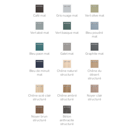
Café mat
Gris nuage mat
Vert olive mat
Vert aloé mat
Vert basque mat
Bleu poudré
mat
Bleu paon mat
Galet mat
Graphite mat
Bleu de minuit
Chêne naturel
Chêne du
mat
structuré
désert
structuré
Chêne scié clair
Chêne ambré
Noyer clair
structuré
structuré
structuré
Noyer brun
Béton
structuré
anthracite
structuré