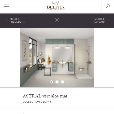
Aller
Search
au
contenu
principal
Back
to
MEUBLE
MEUBLE
‹
›
top
PRÉCÉDENT
SUIVANT
ASTRAL vert aloé mat
COLLECTION DELPHY