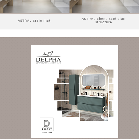
ASTRAL chêne scié clair
ASTRAL craie mat
structuré
ASTRAL chêne ambré structuré