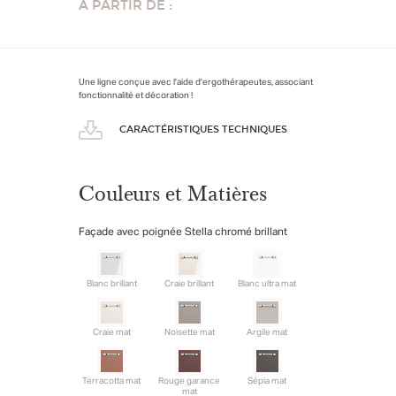
À PARTIR DE :
Une ligne conçue avec l'aide d'ergothérapeutes, associant
fonctionnalité et décoration !
CARACTÉRISTIQUES TECHNIQUES
Couleurs et Matières
Façade avec poignée Stella chromé brillant
Blanc brillant
Craie brillant
Blanc ultra mat
Craie mat
Noisette mat
Argile mat
Terracotta mat
Rouge garance
Sépia mat
mat