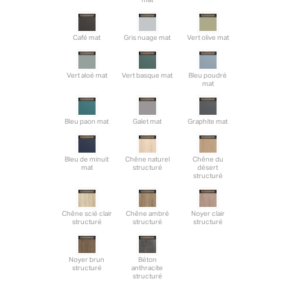
Café mat
Gris nuage mat
Vert olive mat
Vert aloé mat
Vert basque mat
Bleu poudré
mat
Bleu paon mat
Galet mat
Graphite mat
Bleu de minuit
Chêne naturel
Chêne du
mat
structuré
désert
structuré
Chêne scié clair
Chêne ambré
Noyer clair
structuré
structuré
structuré
Noyer brun
Béton
structuré
anthracite
structuré