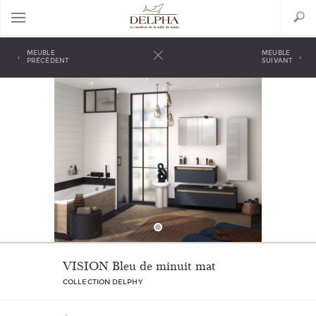
Aller
Search
au
contenu
principal
Back
to
MEUBLE
MEUBLE
‹
›
top
PRÉCÉDENT
SUIVANT
VISION Bleu de minuit mat
COLLECTION DELPHY