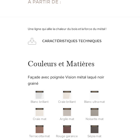
À PARTIR DE :
Une ligne qui allie la chaleur du bois et la force du métal !
CARACTÉRISTIQUES TECHNIQUES
Couleurs et Matières
Façade avec poignée Vision métal laqué noir
grainé
Blanc brillant
Craie brillant
Blanc ultra mat
Craie mat
Argile mat
Noisette mat
Terracotta mat
Rouge garance
Sépia mat
mat