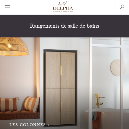
Aller
Search
au
contenu
principal
Rangements de salle de bains
Back
to
top
LES COLONNES