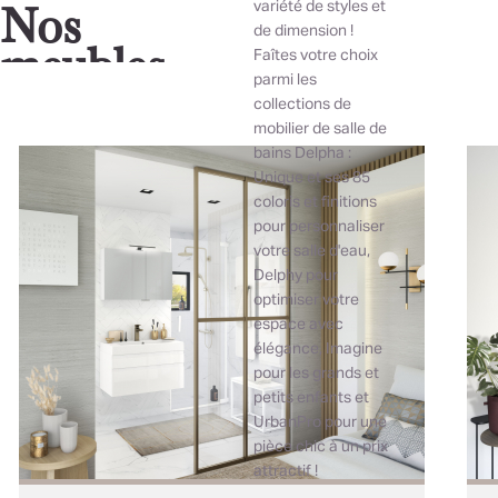
variété de styles et
Nos
de dimension !
meubles
Faîtes votre choix
parmi les
collections de
mobilier de salle de
bains Delpha :
Unique et ses 85
coloris et finitions
pour personnaliser
votre salle d'eau,
Delphy pour
optimiser votre
espace avec
élégance, Imagine
pour les grands et
petits enfants et
UrbanPro pour une
pièce chic à un prix
attractif !