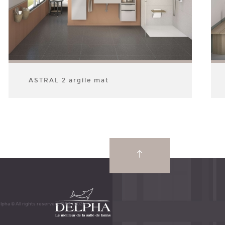
ASTRAL 2 argile mat
lpha © All rights reserved, 1993 - 2024